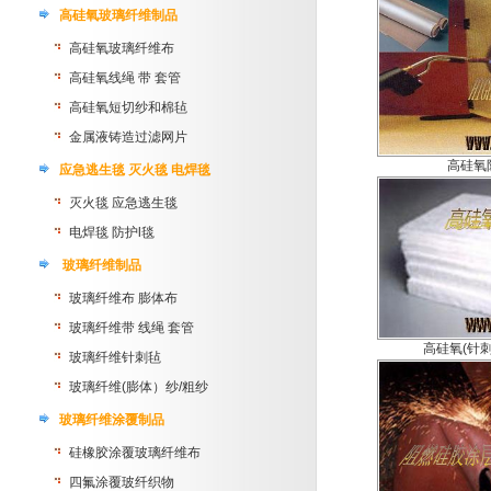
高硅氧玻璃纤维制品
高硅氧玻璃纤维布
高硅氧线绳 带 套管
高硅氧短切纱和棉毡
金属液铸造过滤网片
高硅氧
应急逃生毯 灭火毯 电焊毯
灭火毯 应急逃生毯
电焊毯 防护l毯
玻璃纤维制品
玻璃纤维布 膨体布
玻璃纤维带 线绳 套管
高硅氧(针
玻璃纤维针刺毡
玻璃纤维(膨体）纱/粗纱
玻璃纤维涂覆制品
硅橡胶涂覆玻璃纤维布
四氟涂覆玻纤织物