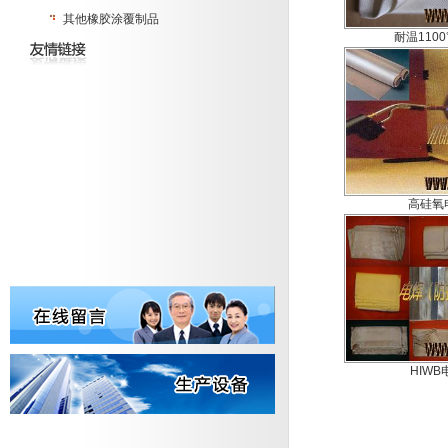
其他橡胶涂覆制品
耐温110
高硅氧
HIW