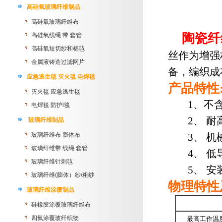
高硅氧玻璃纤维制品
高硅氧玻璃纤维布
陶瓷纤
高硅氧线绳 带 套管
高硅氧短切纱和棉毡
丝作为增强
金属液铸造过滤网片
备，编织成
应急逃生毯 灭火毯 电焊毯
产品特性
灭火毯 应急逃生毯
1、不含
电焊毯 防护l毯
2、 耐
玻璃纤维制品
玻璃纤维布 膨体布
3、 机
玻璃纤维带 线绳 套管
4、 低
玻璃纤维针刺毡
5、 安
玻璃纤维(膨体）纱/粗纱
物理特性
玻璃纤维涂覆制品
硅橡胶涂覆玻璃纤维布
四氟涂覆玻纤织物
最高工作温度 