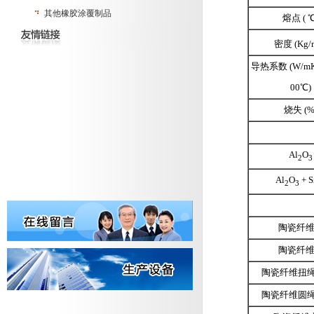
其他橡胶涂覆制品
熔点 ( ℃
密度 (Kg/
导热系数 (W/m
00℃)
烧失 (%
Al
O
2
3
Al
O
+ S
2
3
陶瓷纤
陶瓷纤
陶瓷纤维扭绳
陶瓷纤维圆绳