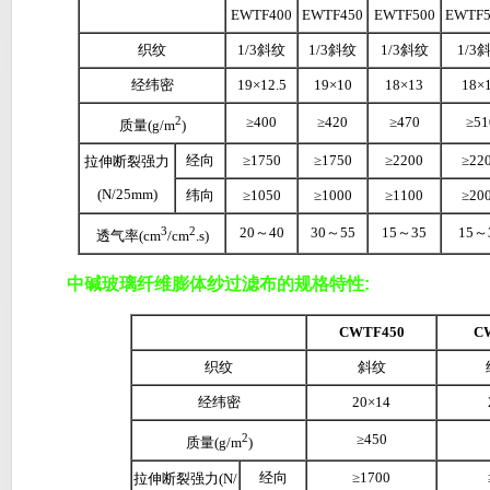
EWTF400
EWTF450
EWTF500
EWTF5
织纹
1/3斜纹
1/3斜纹
1/3斜纹
1/3
经纬密
19×12.5
19×10
18×13
18×
2
≥400
≥420
≥470
≥51
质量(g/m
)
经向
≥1750
≥1750
≥2200
≥22
拉伸断裂强力
(N/25mm)
纬向
≥1050
≥1000
≥1100
≥20
3
2
20～40
30～55
15～35
15～
透气率(cm
/cm
.s)
中碱玻璃纤维膨体纱过滤布的规格特性:
CWTF450
C
织纹
斜纹
经纬密
20×14
2
≥450
质量(g/m
)
经向
≥1700
拉伸断裂强力(N/